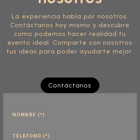
La experiencia habla por nosotros.
Contáctanos hoy mismo y descubre
como podemos hacer realidad tu
evento ideal. Comparte con nosotros
tus ideas para poder ayudarte mejor.
Contáctanos
Nombre
*
Teléfono