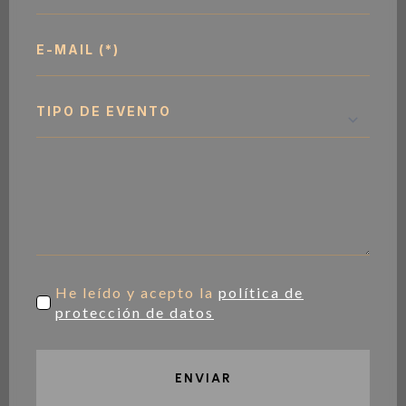
*
Email
*
Tipo
de
evento
Mensaje
*
protección
He leído y acepto la
política de
*
protección de datos
ENVIAR