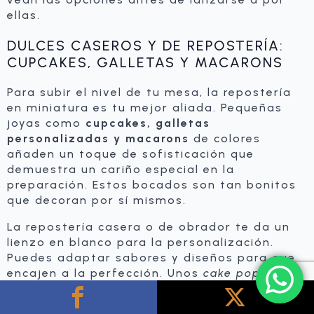
ellas.
DULCES CASEROS Y DE REPOSTERÍA:
CUPCAKES, GALLETAS Y MACARONS
Para subir el nivel de tu mesa, la repostería
en miniatura es tu mejor aliada. Pequeñas
joyas como
cupcakes, galletas
personalizadas y macarons
de colores
añaden un toque de sofisticación que
demuestra un cariño especial en la
preparación. Estos bocados son tan bonitos
que decoran por sí mismos.
La repostería casera o de obrador te da un
lienzo en blanco para la personalización.
Puedes adaptar sabores y diseños para que
encajen a la perfección. Unos
cake pops
que
simulan una tarta de boda, unas galletas con
forma de osito para un bautizo o unos