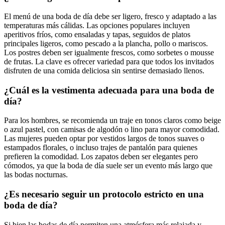
El menú de una boda de día debe ser ligero, fresco y adaptado a las
temperaturas más cálidas. Las opciones populares incluyen
aperitivos fríos, como ensaladas y tapas, seguidos de platos
principales ligeros, como pescado a la plancha, pollo o mariscos.
Los postres deben ser igualmente frescos, como sorbetes o mousse
de frutas. La clave es ofrecer variedad para que todos los invitados
disfruten de una comida deliciosa sin sentirse demasiado llenos.
¿Cuál es la vestimenta adecuada para una boda de
día?
Para los hombres, se recomienda un traje en tonos claros como beige
o azul pastel, con camisas de algodón o lino para mayor comodidad.
Las mujeres pueden optar por vestidos largos de tonos suaves o
estampados florales, o incluso trajes de pantalón para quienes
prefieren la comodidad. Los zapatos deben ser elegantes pero
cómodos, ya que la boda de día suele ser un evento más largo que
las bodas nocturnas.
¿Es necesario seguir un protocolo estricto en una
boda de día?
Si bien las bodas de día permiten una atmósfera más relajada y