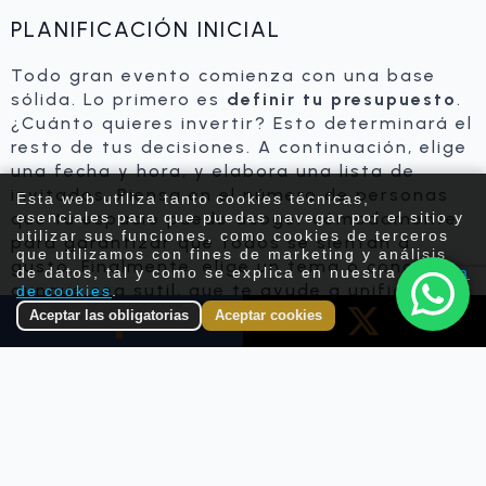
PLANIFICACIÓN INICIAL
Todo gran evento comienza con una base
sólida. Lo primero es
definir tu presupuesto
.
¿Cuánto quieres invertir? Esto determinará el
resto de tus decisiones. A continuación, elige
una fecha y hora, y elabora una lista de
invitados. Piensa en el número de personas
Esta web utiliza tanto cookies técnicas,
que tu espacio puede acoger cómodamente
esenciales para que puedas navegar por el sitio y
utilizar sus funciones, como cookies de terceros
para garantizar que todos se sientan a
que utilizamos con fines de marketing y análisis
gusto. Finalmente, elige un tema o concepto,
de datos, tal y como se explica en nuestra
política
aunque sea sutil, que te ayude a unificar la
de cookies
.
decoración, la comida y la música.
Aceptar las obligatorias
Aceptar cookies
A continuación, un resumen de los puntos
Compártelo
Publícalo
clave para tu planificación inicial:
Elemento Clave
Descripción
Define el monto total